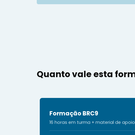
Quanto vale esta for
Formação BRC9
16 horas em turma + material de apoi