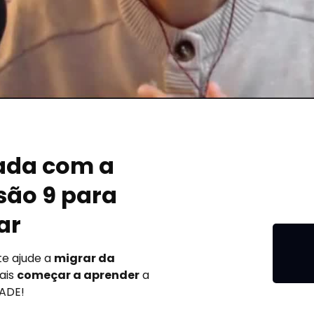
ada com a
são 9 para
ar
te ajude a
migrar da
ais
começar a aprender
a
DADE!