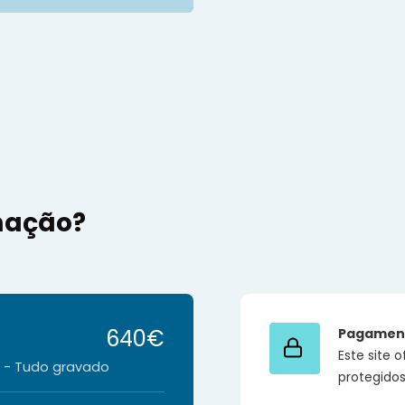
mação?
640€
Pagamen
Este site
o - Tudo gravado
protegido