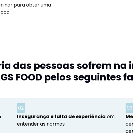
ominar para obter uma
Food.
ria das pessoas sofrem na
GS FOOD pelos seguintes fa
02
03
m
Insegurança e falta de experiência
em
Me
entender as normas.
cer
ge