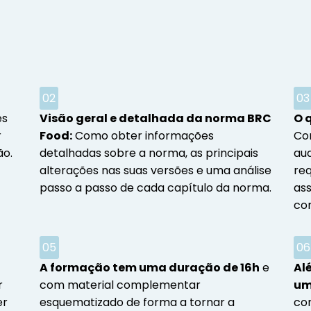
02
03
es
Visão geral e detalhada da norma BRC
O 
r
Food:
Como obter informações
Co
ão.
detalhadas sobre a norma, as principais
aud
alterações nas suas versões e uma análise
req
passo a passo de cada capítulo da norma.
as
co
05
06
A formação tem uma duração de 16h
e
Al
r
com material complementar
um
er
esquematizado de forma a tornar a
com