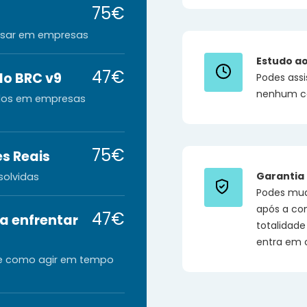
75€
usar em empresas
Estudo ao
47€
o BRC v9
Podes assi
nenhum co
dos em empresas
75€
s Reais
Garantia 
solvidas
Podes muda
após a co
47€
a enfrentar
totalidad
entra em 
 de como agir em tempo